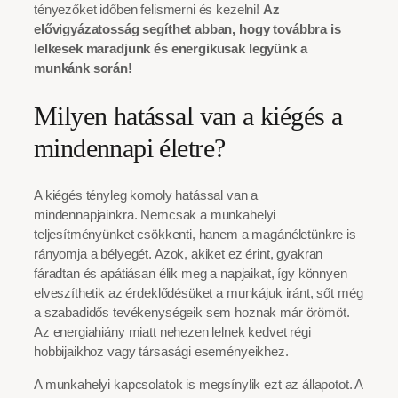
tényezőket időben felismerni és kezelni!
Az
elővigyázatosság segíthet abban, hogy továbbra is
lelkesek maradjunk és energikusak legyünk a
munkánk során!
Milyen hatással van a kiégés a
mindennapi életre?
A kiégés tényleg komoly hatással van a
mindennapjainkra. Nemcsak a munkahelyi
teljesítményünket csökkenti, hanem a magánéletünkre is
rányomja a bélyegét. Azok, akiket ez érint, gyakran
fáradtan és apátiásan élik meg a napjaikat, így könnyen
elveszíthetik az érdeklődésüket a munkájuk iránt, sőt még
a szabadidős tevékenységeik sem hoznak már örömöt.
Az energiahiány miatt nehezen lelnek kedvet régi
hobbijaikhoz vagy társasági eseményeikhez.
A munkahelyi kapcsolatok is megsínylik ezt az állapotot. A