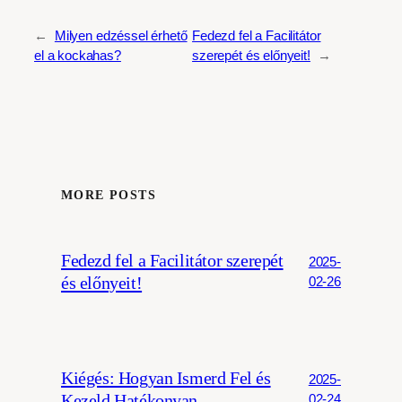
←
Milyen edzéssel érhető
Fedezd fel a Facilitátor
el a kockahas?
szerepét és előnyeit!
→
MORE POSTS
Fedezd fel a Facilitátor szerepét
2025-
és előnyeit!
02-26
Kiégés: Hogyan Ismerd Fel és
2025-
Kezeld Hatékonyan
02-24