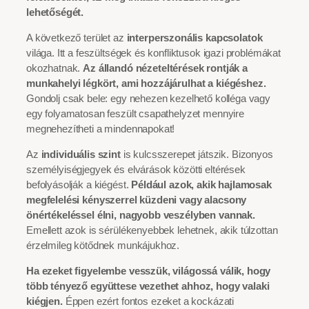
lehetőségét.
A következő terület az
interperszonális kapcsolatok
világa. Itt a feszültségek és konfliktusok igazi problémákat
okozhatnak.
Az állandó nézeteltérések rontják a
munkahelyi légkört, ami hozzájárulhat a kiégéshez.
Gondolj csak bele: egy nehezen kezelhető kolléga vagy
egy folyamatosan feszült csapathelyzet mennyire
megnehezítheti a mindennapokat!
Az
individuális szint
is kulcsszerepet játszik. Bizonyos
személyiségjegyek és elvárások közötti eltérések
befolyásolják a kiégést.
Például azok, akik hajlamosak
megfelelési kényszerrel küzdeni vagy alacsony
önértékeléssel élni, nagyobb veszélyben vannak.
Emellett azok is sérülékenyebbek lehetnek, akik túlzottan
érzelmileg kötődnek munkájukhoz.
Ha ezeket figyelembe vesszük, világossá válik, hogy
több tényező együttese vezethet ahhoz, hogy valaki
kiégjen.
Éppen ezért fontos ezeket a kockázati