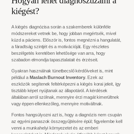
Hogyan lehet diagnosztizálni a
kiégést?
A kiégés diagnózisa során a szakemberek különféle
módszereket vetnek be, hogy jobban megértsék, mivel
küzd a páciens. Először is, fontos megnézni a hangulatát,
a fáradtság szintjét és a motivációját. Egy részletes
beszélgetés keretében lehetősége van arra, hogy
szabadon elmondja tapasztalatait és érzéseit.
Gyakran használnak tünetbecslő kérdőíveket is, mint
például a
Maslach Burnout Inventory
. Ezek az
eszközök segítenek feltérképezni a kiégés korai jeleit, így
tisztább képet nyújtanak az állapotáról. A kérdések
általában arról szólnak, mennyire érzi magát kimerültnek
vagy éppen ellenkezőleg, mennyire motiváltnak.
Fontos hangsúlyozni azt is, hogy a diagnózis nem csupán
az egyéni panaszok összegyűjtésére épül; figyelembe kell
venni a munkahelyi környezetet és az emberi