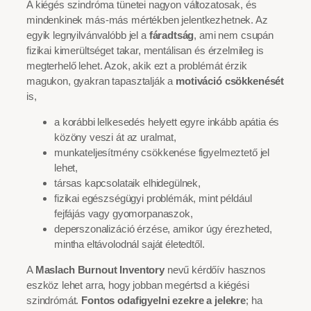
A kiégés szindróma tünetei nagyon változatosak, és
mindenkinek más-más mértékben jelentkezhetnek. Az
egyik legnyilvánvalóbb jel a
fáradtság
, ami nem csupán
fizikai kimerültséget takar, mentálisan és érzelmileg is
megterhelő lehet. Azok, akik ezt a problémát érzik
magukon, gyakran tapasztalják a
motiváció csökkenését
is,
a korábbi lelkesedés helyett egyre inkább apátia és
közöny veszi át az uralmat,
munkateljesítmény csökkenése figyelmeztető jel
lehet,
társas kapcsolataik elhidegülnek,
fizikai egészségügyi problémák, mint például
fejfájás vagy gyomorpanaszok,
deperszonalizáció érzése, amikor úgy érezheted,
mintha eltávolodnál saját életedtől.
A
Maslach Burnout Inventory
nevű kérdőív hasznos
eszköz lehet arra, hogy jobban megértsd a kiégési
szindrómát.
Fontos odafigyelni ezekre a jelekre
; ha