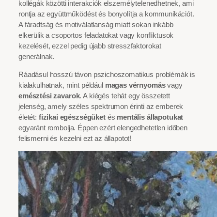
kollégák közötti interakciók elszemélytelenedhetnek, ami
rontja az együttműködést és bonyolítja a kommunikációt.
A fáradtság és motiválatlanság miatt sokan inkább
elkerülik a csoportos feladatokat vagy konfliktusok
kezelését, ezzel pedig újabb stresszfaktorokat
generálnak.
Ráadásul hosszú távon pszichoszomatikus problémák is
kialakulhatnak, mint például
magas vérnyomás
vagy
emésztési zavarok
. A kiégés tehát egy összetett
jelenség, amely széles spektrumon érinti az emberek
életét:
fizikai egészségüket
és
mentális állapotukat
egyaránt rombolja. Éppen ezért elengedhetetlen időben
felismerni és kezelni ezt az állapotot!