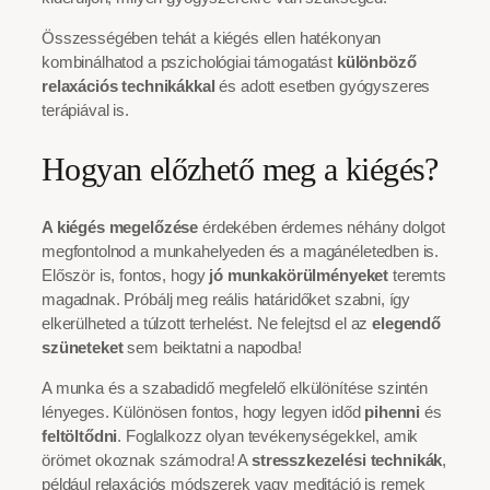
Összességében tehát a kiégés ellen hatékonyan
kombinálhatod a pszichológiai támogatást
különböző
relaxációs technikákkal
és adott esetben gyógyszeres
terápiával is.
Hogyan előzhető meg a kiégés?
A kiégés megelőzése
érdekében érdemes néhány dolgot
megfontolnod a munkahelyeden és a magánéletedben is.
Először is, fontos, hogy
jó munkakörülményeket
teremts
magadnak. Próbálj meg reális határidőket szabni, így
elkerülheted a túlzott terhelést. Ne felejtsd el az
elegendő
szüneteket
sem beiktatni a napodba!
A munka és a szabadidő megfelelő elkülönítése szintén
lényeges. Különösen fontos, hogy legyen időd
pihenni
és
feltöltődni
. Foglalkozz olyan tevékenységekkel, amik
örömet okoznak számodra! A
stresszkezelési technikák
,
például relaxációs módszerek vagy meditáció is remek