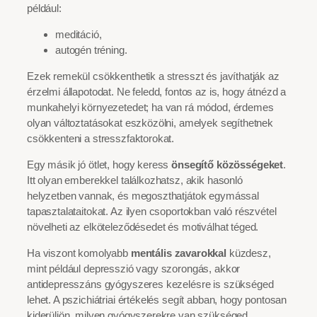
például:
meditáció,
autogén tréning.
Ezek remekül csökkenthetik a stresszt és javíthatják az
érzelmi állapotodat. Ne feledd, fontos az is, hogy átnézd a
munkahelyi környezetedet; ha van rá módod, érdemes
olyan változtatásokat eszközölni, amelyek segíthetnek
csökkenteni a stresszfaktorokat.
Egy másik jó ötlet, hogy keress
önsegítő közösségeket
.
Itt olyan emberekkel találkozhatsz, akik hasonló
helyzetben vannak, és megoszthatjátok egymással
tapasztalataitokat. Az ilyen csoportokban való részvétel
növelheti az elköteleződésedet és motiválhat téged.
Ha viszont komolyabb
mentális zavarokkal
küzdesz,
mint például depresszió vagy szorongás, akkor
antidepresszáns gyógyszeres kezelésre is szükséged
lehet. A pszichiátriai értékelés segít abban, hogy pontosan
kiderüljön, milyen gyógyszerekre van szükséged.