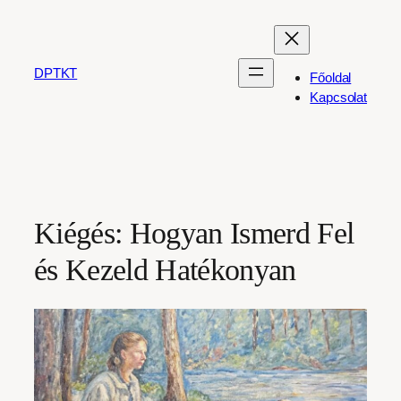
Ugrás
a
tartalomhoz
DPTKT
Főoldal
Kapcsolat
Kiégés: Hogyan Ismerd Fel
és Kezeld Hatékonyan