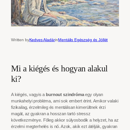
Written by
Kedves Aladár
in
Mentális Egészség és Jóllét
Mi a kiégés és hogyan alakul
ki?
A kiégés, vagyis a
burnout szindróma
egy olyan
munkahelyi probléma, ami sok embert érint. Amikor valaki
fizikailag, érzelmileg és mentálisan kimerültnek érzi
magát, az gyakran a hosszan tartó stressz
következménye. Főleg akkor súlyosbodik a helyzet, ha az
érzelmi megterhelés is nő. Azok, akik ezt átélják, gyakran