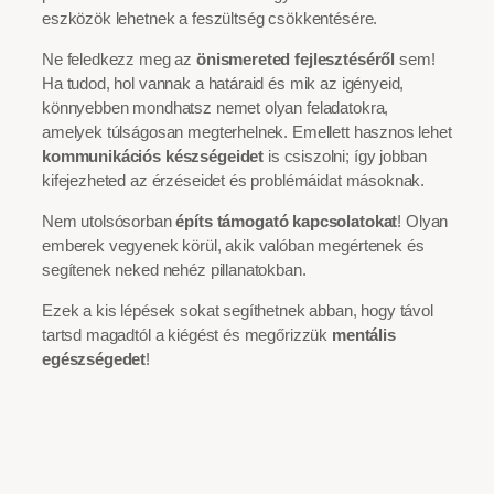
eszközök lehetnek a feszültség csökkentésére.
Ne feledkezz meg az
önismereted fejlesztéséről
sem!
Ha tudod, hol vannak a határaid és mik az igényeid,
könnyebben mondhatsz nemet olyan feladatokra,
amelyek túlságosan megterhelnek. Emellett hasznos lehet
kommunikációs készségeidet
is csiszolni; így jobban
kifejezheted az érzéseidet és problémáidat másoknak.
Nem utolsósorban
építs támogató kapcsolatokat
! Olyan
emberek vegyenek körül, akik valóban megértenek és
segítenek neked nehéz pillanatokban.
Ezek a kis lépések sokat segíthetnek abban, hogy távol
tartsd magadtól a kiégést és megőrizzük
mentális
egészségedet
!