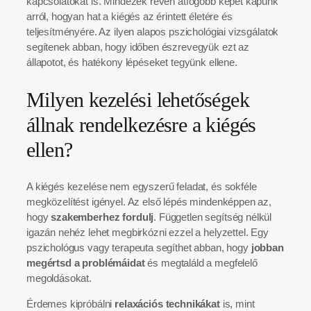
kapcsolatokat is. Mindezek révén átfogóbb képet kapunk
arról, hogyan hat a kiégés az érintett életére és
teljesítményére. Az ilyen alapos pszichológiai vizsgálatok
segítenek abban, hogy időben észrevegyük ezt az
állapotot, és hatékony lépéseket tegyünk ellene.
Milyen kezelési lehetőségek
állnak rendelkezésre a kiégés
ellen?
A kiégés kezelése nem egyszerű feladat, és sokféle
megközelítést igényel. Az első lépés mindenképpen az,
hogy
szakemberhez fordulj
. Független segítség nélkül
igazán nehéz lehet megbirkózni ezzel a helyzettel. Egy
pszichológus vagy terapeuta segíthet abban, hogy
jobban
megértsd a problémáidat
és megtaláld a megfelelő
megoldásokat.
Érdemes kipróbálni
relaxációs technikákat
is, mint