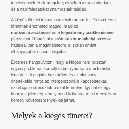
tehetetlennek érzik magukat; csökken a munkakedvük,
és a napi feladatokat unalmasnak találják.
A kiégés tünetei fokozatosan bukkannak fel. Először csak
fáradtnak érezheted magad, majd ez
motivációvesztéssel
és a
teljesítmény csökkenésével
párosulhat. Ráadásul a
krónikus munkahelyi stressz
hatással van a magánéletedre is: sokan emiatt
elhanyagolják otthoni dolgaikat.
Érdemes hangsúlyozni, hogy a kiégés nem pusztán
egyéni probléma; komolyan befolyásolja a munkahelyi
légkört is. A negatív hozzáállás és az alacsony
önértékelés rontja az interperszonális kapcsolatokat,
ezzel újabb stresszfaktorokat teremtve. Így hát ez egy
komplex jelenség, amely mind fizikailag, mind mentálisan
komoly következményekkel járhat.
Melyek a kiégés tünetei?