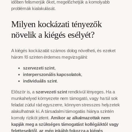
időben felismerjük őket, megelőzhetjük a komolyabb
problémák kialakulását.
Milyen kockázati tényezők
növelik a kiégés esélyét?
A kiégés kockázatát számos dolog növelheti, és ezeket
három fő szinten érdemes megvizsgálni:
szervezeti szint
,
interperszonális kapcsolatok
,
individuális szint
.
Először is, a
szervezeti szint
rendkívül lényeges. Ha a
munkahelyed környezete nem támogató, vagy ha túl sok
feladat zúdul rád egyszerre, könnyen stresszes helyzetek
alakulhatnak ki. A társadalmi támogatás hiánya szintén
komoly rizikót jelent.
Amikor az alkalmazottak nem
kapják meg a szükséges támogatást kollégáiktól vagy
feletteseiktől, az még inkább fokozza a kiégés